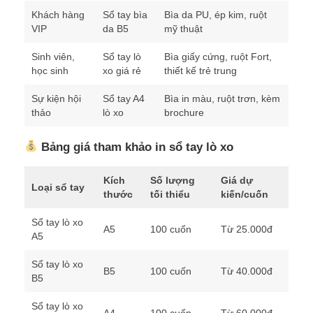
Khách hàng
Sổ tay bìa
Bìa da PU, ép kim, ruột
VIP
da B5
mỹ thuật
Sinh viên,
Sổ tay lò
Bìa giấy cứng, ruột Fort,
học sinh
xo giá rẻ
thiết kế trẻ trung
Sự kiện hội
Sổ tay A4
Bìa in màu, ruột trơn, kèm
thảo
lò xo
brochure
Bảng giá tham khảo in sổ tay lò xo
Kích
Số lượng
Giá dự
Loại sổ tay
thước
tối thiểu
kiến/cuốn
Sổ tay lò xo
A5
100 cuốn
Từ 25.000đ
A5
Sổ tay lò xo
B5
100 cuốn
Từ 40.000đ
B5
Sổ tay lò xo