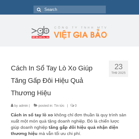
Search
for:
23
Cách In Sổ Tay Lò Xo Giúp
TH9 2025
Tăng Gấp Đôi Hiệu Quả
Thương Hiệu
by
admin
|
posted in:
Tin tức
|
0
Cách in sổ tay lò xo
không chỉ đơn thuần là quy trình sản
xuất một món quà tặng doanh nghiệp. Đó là chiến lược
giúp doanh nghiệp
tăng gấp đôi hiệu quả nhận diện
thương hiệu
mà vẫn tối ưu chi phí.