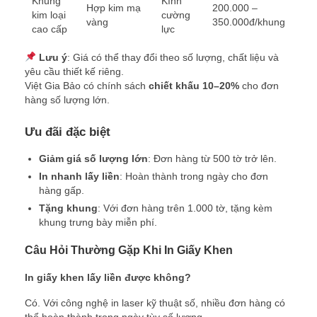
Khung
Kính
Hợp kim mạ
200.000 –
kim loại
cường
vàng
350.000đ/khung
cao cấp
lực
Lưu ý
: Giá có thể thay đổi theo số lượng, chất liệu và
yêu cầu thiết kế riêng.
Việt Gia Bảo có chính sách
chiết khấu 10–20%
cho đơn
hàng số lượng lớn.
Ưu đãi đặc biệt
Giảm giá số lượng lớn
: Đơn hàng từ 500 tờ trở lên.
In nhanh lấy liền
: Hoàn thành trong ngày cho đơn
hàng gấp.
Tặng khung
: Với đơn hàng trên 1.000 tờ, tặng kèm
khung trưng bày miễn phí.
Câu Hỏi Thường Gặp Khi In Giấy Khen
In giấy khen lấy liền được không?
Có. Với công nghệ in laser kỹ thuật số, nhiều đơn hàng có
thể hoàn thành trong ngày tùy số lượng.