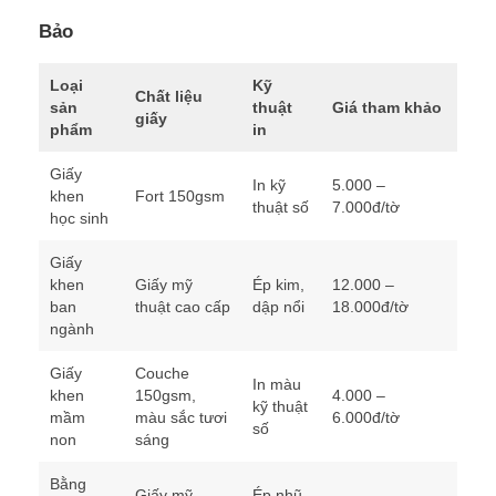
Bảo
Loại
Kỹ
Chất liệu
sản
thuật
Giá tham khảo
giấy
phẩm
in
Giấy
In kỹ
5.000 –
khen
Fort 150gsm
thuật số
7.000đ/tờ
học sinh
Giấy
khen
Giấy mỹ
Ép kim,
12.000 –
ban
thuật cao cấp
dập nổi
18.000đ/tờ
ngành
Giấy
Couche
In màu
khen
150gsm,
4.000 –
kỹ thuật
mầm
màu sắc tươi
6.000đ/tờ
số
non
sáng
Bằng
Giấy mỹ
Ép nhũ