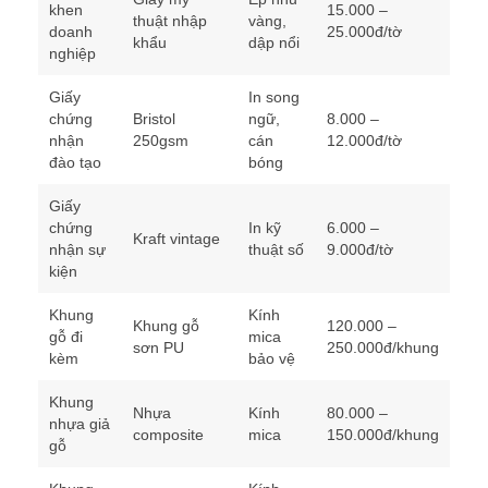
khen
15.000 –
thuật nhập
vàng,
doanh
25.000đ/tờ
khẩu
dập nổi
nghiệp
Giấy
In song
chứng
Bristol
ngữ,
8.000 –
nhận
250gsm
cán
12.000đ/tờ
đào tạo
bóng
Giấy
chứng
In kỹ
6.000 –
Kraft vintage
nhận sự
thuật số
9.000đ/tờ
kiện
Khung
Kính
Khung gỗ
120.000 –
gỗ đi
mica
sơn PU
250.000đ/khung
kèm
bảo vệ
Khung
Nhựa
Kính
80.000 –
nhựa giả
composite
mica
150.000đ/khung
gỗ