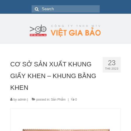
Search
for:
23
CƠ SỞ SẢN XUẤT KHUNG
TH6 2023
GIẤY KHEN – KHUNG BẰNG
KHEN
by
admin
|
posted in:
Sản Phẩm
|
0