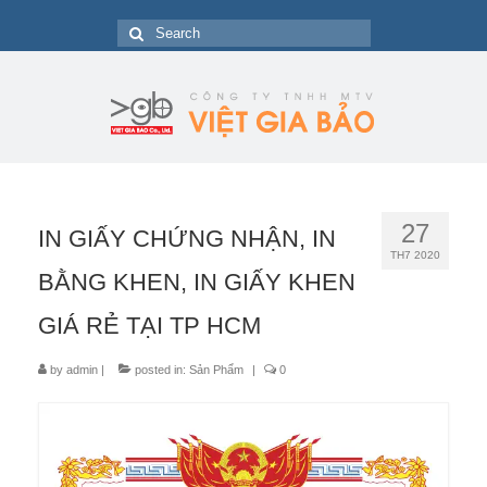
Search
for:
27
IN GIẤY CHỨNG NHẬN, IN
TH7 2020
BẰNG KHEN, IN GIẤY KHEN
GIÁ RẺ TẠI TP HCM
by
admin
|
posted in:
Sản Phẩm
|
0