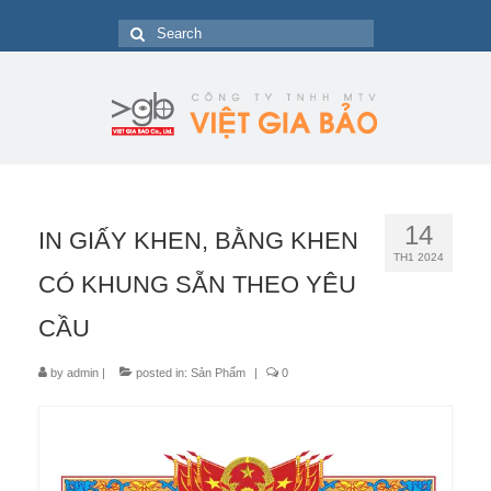
Search
for:
14
IN GIẤY KHEN, BẰNG KHEN
TH1 2024
CÓ KHUNG SẴN THEO YÊU
CẦU
by
admin
|
posted in:
Sản Phẩm
|
0